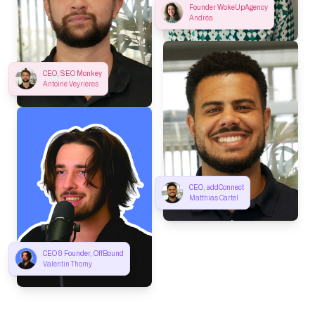
Founder WokeUpAgency
Andréa
CEO, SEO Monkey
Antoine Veyrieres
CEO, addConnect
Matthias Cartel
CEO & Founder, OffBound
Valentin Thomy