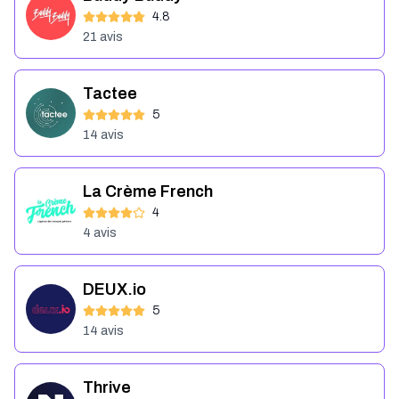
4.8
21
avis
Tactee
5
14
avis
La Crème French
4
4
avis
DEUX.io
5
14
avis
Thrive