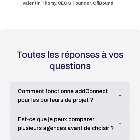
Valentin Thomy
,
CEO & Founder, OffBound
Toutes les réponses à vos
questions
Comment fonctionne addConnect
pour les porteurs de projet ?
addConnect vous permet de publier un brief
Est-ce que je peux comparer
détaillé décrivant votre projet. Notre algorithme
plusieurs agences avant de choisir ?
intelligent vous connecte ensuite avec des
agences vérifiées qui correspondent