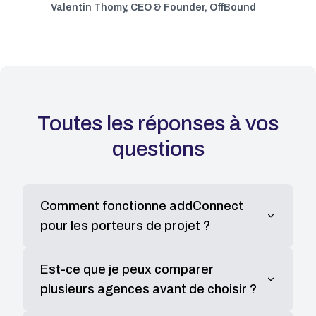
Valentin Thomy
,
CEO & Founder, OffBound
Toutes les réponses à vos
questions
Comment fonctionne addConnect
pour les porteurs de projet ?
addConnect vous permet de publier un brief
Est-ce que je peux comparer
détaillé décrivant votre projet. Notre algorithme
plusieurs agences avant de choisir ?
intelligent vous connecte ensuite avec des
agences vérifiées qui correspondent