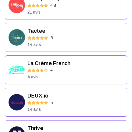
4.8
21
avis
Tactee
5
14
avis
La Crème French
4
4
avis
DEUX.io
5
14
avis
Thrive