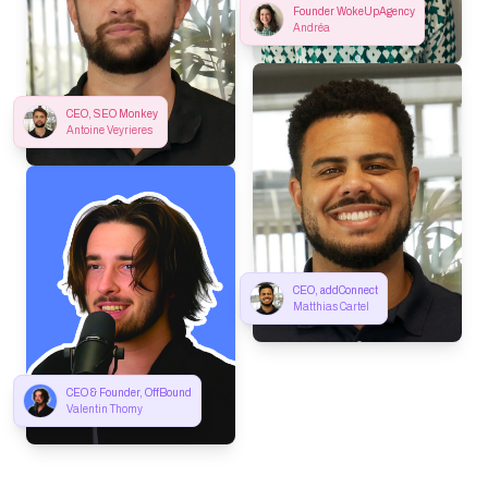
Founder WokeUpAgency
Andréa
CEO, SEO Monkey
Antoine Veyrieres
CEO, addConnect
Matthias Cartel
CEO & Founder, OffBound
Valentin Thomy