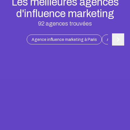
Les meilleures agences
d'influence marketing
92
agences trouvées
Agence influence marketing à Paris
Agence influ