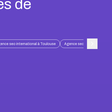
es de
ence seo international à Toulouse
Agence seo international à Lil