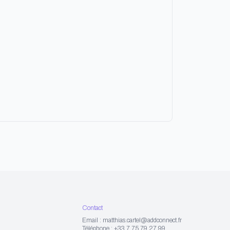
Contact
Email : matthias.cartel@addconnect.fr
Téléphone : +33 7 75 79 27 99