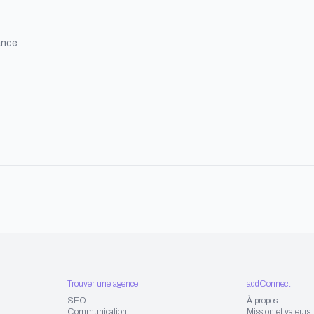
ance
Trouver une agence
addConnect
SEO
À propos
Communication
Mission et valeurs