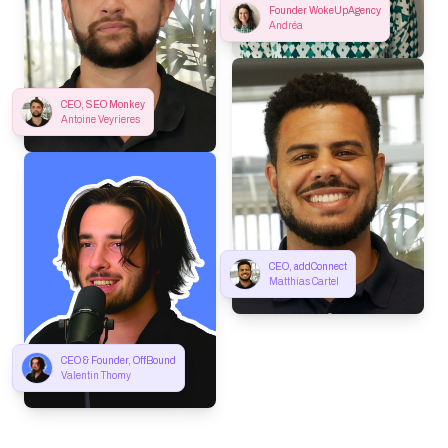
Founder WokeUpAgency
Andréa
CEO, SEO Monkey
Antoine Veyrieres
CEO, addConnect
Matthias Cartel
CEO & Founder, OffBound
Valentin Thomy