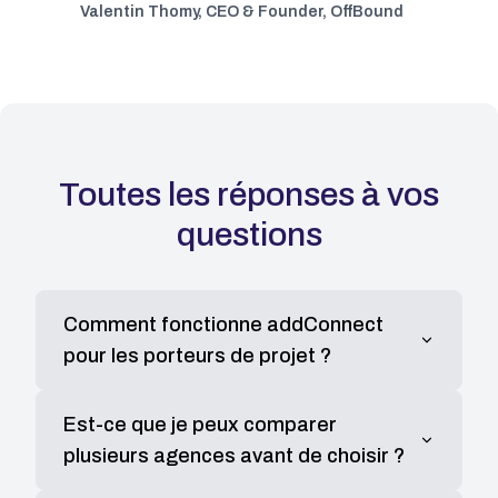
Valentin Thomy
,
CEO & Founder, OffBound
Toutes les réponses à vos
questions
Comment fonctionne addConnect
pour les porteurs de projet ?
addConnect vous permet de publier un brief
Est-ce que je peux comparer
détaillé décrivant votre projet. Notre algorithme
plusieurs agences avant de choisir ?
intelligent vous connecte ensuite avec des
agences vérifiées qui correspondent