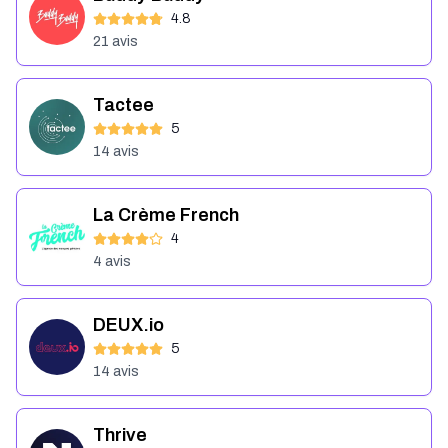
4.8
21
avis
Tactee
5
14
avis
La Crème French
4
4
avis
DEUX.io
5
14
avis
Thrive