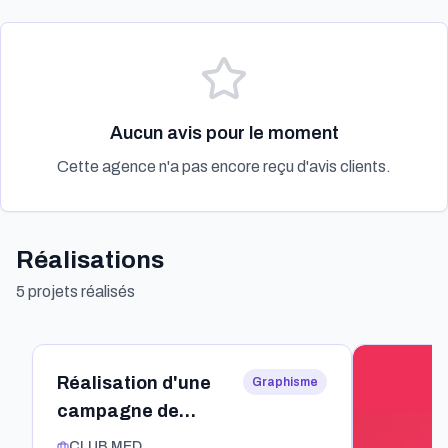
Aucun avis pour le moment
Cette agence n'a pas encore reçu d'avis clients.
Réalisations
5
projet
s
réalisé
s
Réalisation d'une
Graphisme
campagne de
promotion pour une
CLUB MED