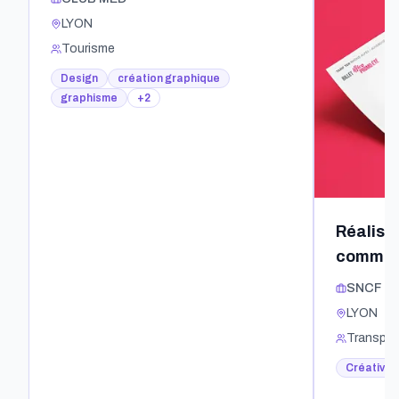
l'application Club
LYON
Med
Tourisme
Design
création graphique
graphisme
+
2
Réalisation
communi
les mod
SNCF
tarifair
LYON
Illico
Transpor
Créativité