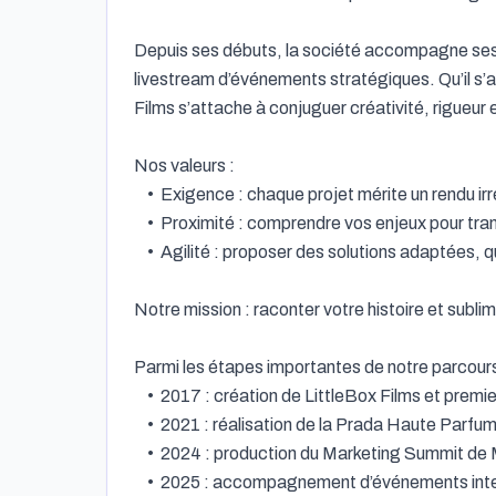
Depuis ses débuts, la société accompagne ses c
livestream d’événements stratégiques. Qu’il s’
Films s’attache à conjuguer créativité, rigueur e
Nos valeurs :

	•	Exigence : chaque projet mérite un rendu irréprochable, sans compromis sur la qualité.

	•	Proximité : comprendre vos enjeux pour transformer vos messages en images qui marquent.

	•	Agilité : proposer des solutions adaptées, qu’il s’agisse d’une production légère ou d’un dispositif de diffusion à grande échelle.

Notre mission : raconter votre histoire et subl
Parmi les étapes importantes de notre parcours 
	•	2017 : création de LittleBox Films et premiers livestreams.

	•	2021 : réalisation de la Prada Haute Parfumerie Masterclass, entrée dans l’univers du luxe.

	•	2024 : production du Marketing Summit de Moët Hennessy et du QSE 2024 d’AFNOR sur l’intelligence artificielle.

	•	2025 : accompagnement d’événements internationaux pour des maisons prestigieuses comme Chanel.
