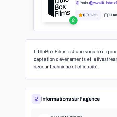
Paris
www.littlebox
0
(
0
avis)
11 m
LittleBox Films est une société de prod
captation d’événements et le livestre
rigueur technique et efficacité.
Informations sur l'agence