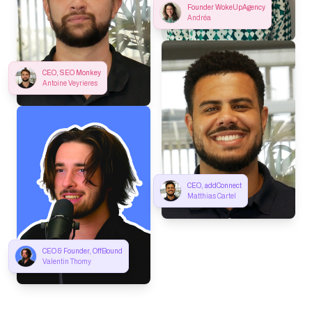
Founder WokeUpAgency
Andréa
CEO, SEO Monkey
Antoine Veyrieres
CEO, addConnect
Matthias Cartel
CEO & Founder, OffBound
Valentin Thomy