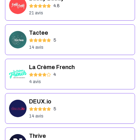
4.8
21
avis
Tactee
5
14
avis
La Crème French
4
4
avis
DEUX.io
5
14
avis
Thrive