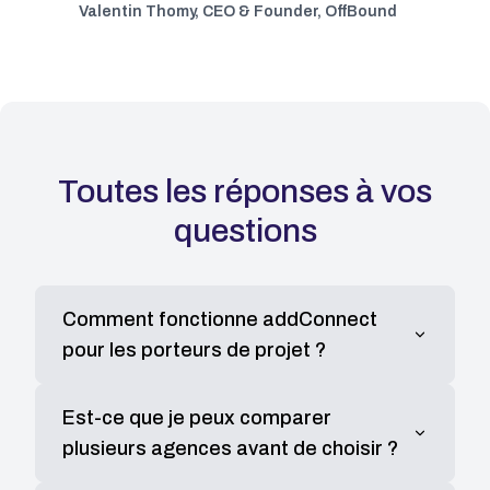
Valentin Thomy
,
CEO & Founder, OffBound
Toutes les réponses à vos
questions
Comment fonctionne addConnect
pour les porteurs de projet ?
addConnect vous permet de publier un brief
Est-ce que je peux comparer
détaillé décrivant votre projet. Notre algorithme
plusieurs agences avant de choisir ?
intelligent vous connecte ensuite avec des
agences vérifiées qui correspondent