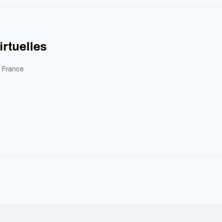
c
irtuelles
 France
s
e.