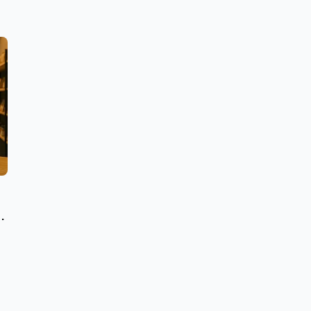
:
n
t