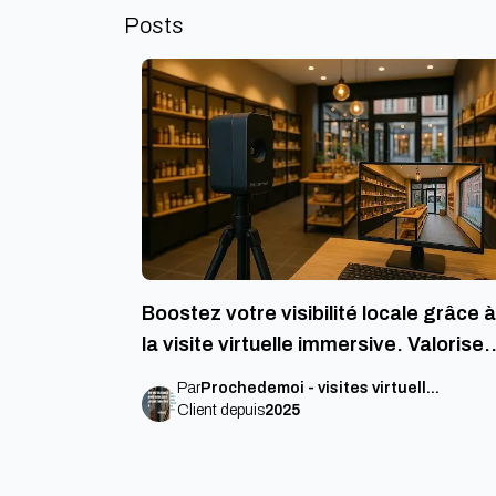
Posts
Boostez votre visibilité locale grâce à
la visite virtuelle immersive. Valorisez
vos espaces avec une vitrine virtuelle
Par
Prochedemoi - visites virtuell
...
Les visites virtuelles sont devenues u
Client depuis
2025
levier incontournable pour les
commerçants de proximité souhaitan