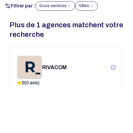
Filtrer par :
Sous services
Villes
Plus de
1
agences matchent votre
recherche
RIVACOM
0
(
0
avis)
Angers
SEO
Communication
Marketing
Événementiel
+21