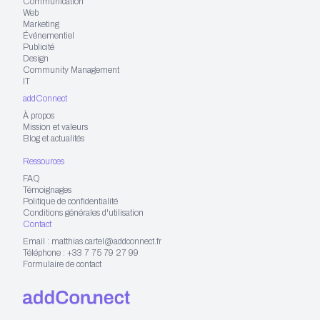
Communication
interface simple et intuitive, pensée pour
Web
Marketing
gagner du temps • Un suivi des
Événementiel
Publicité
performances pour voir les résultats de vos
Design
Community Management
actions 📢 La bêta arrive bientôt ! On
IT
peaufine encore les derniers détails, mais si
addConnect
vous voulez être parmi les premiers à tester
À propos
Mission et valeurs
InkySEO restez connectés !
...
Blog et actualités
Ressources
FAQ
Témoignages
Politique de confidentialité
Conditions générales d'utilisation
Contact
Email : matthias.cartel@addconnect.fr
Téléphone : +33 7 75 79 27 99
Formulaire de contact