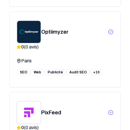
Optiimyzer
0
(
0
avis)
Paris
SEO
Web
Publicité
Audit SEO
+10
PixFeed
0
(
0
avis)