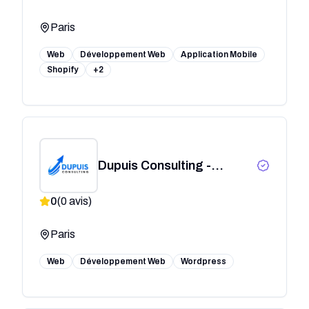
Paris
Web
Développement Web
Application Mobile
Shopify
+2
Dupuis Consulting -
Agence WordPress
0
(
0
avis)
Paris
Web
Développement Web
Wordpress