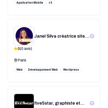
Application Mobile
+3
Janel Silva créatrice site
WordPress et Consultante
0
(
0
avis)
SEO
Paris
Web
Développement Web
Wordpress
five5star, graphiste et