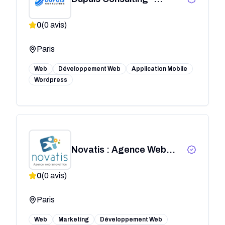
Agence Wordpress
0
(
0
avis)
Paris
Web
Développement Web
Application Mobile
Wordpress
Novatis : Agence Web
Paris
0
(
0
avis)
Paris
Web
Marketing
Développement Web