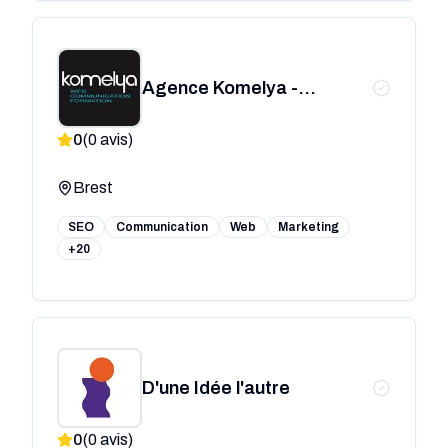
Agence Komelya -
création site internet & e-
0
(
0
avis)
commerce
Brest
SEO
Communication
Web
Marketing
+20
D'une Idée l'autre
0
(
0
avis)