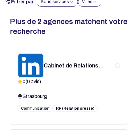
Filtrer par :
Sous services
Villes
Plus de
2
agences matchent votre
recherche
Cabinet de Relations
Publiques, Relations
0
(
0
avis)
Presse, Création
d'Événements - Marie-
Strasbourg
France SCHMIDLIN
Communication
RP (Relation presse)