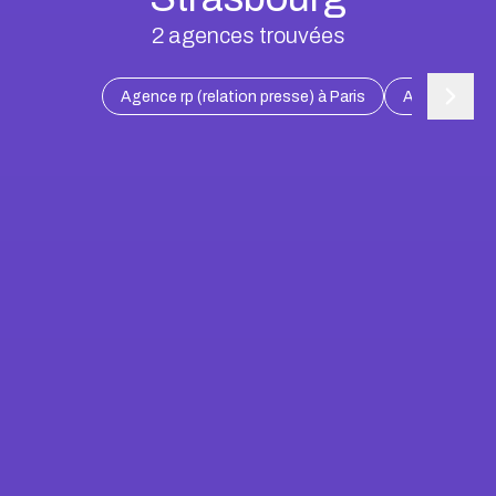
2
agences trouvées
Agence rp (relation presse) à Paris
Agence rp (re