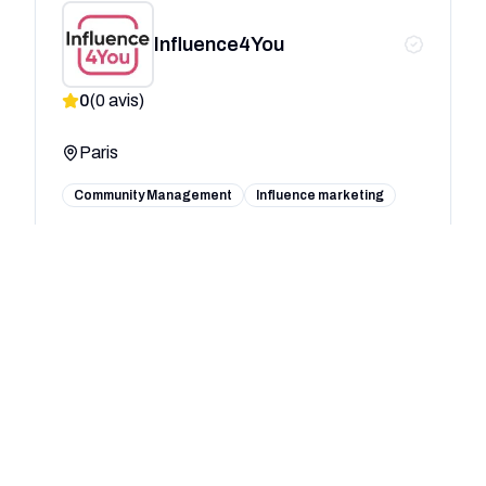
Influence4You
0
(
0
avis)
Paris
Community Management
Influence marketing
Metrixx - Agence experte
SEO, SEA, Social Ads et
0
(
0
avis)
Web Analytics
Lyon