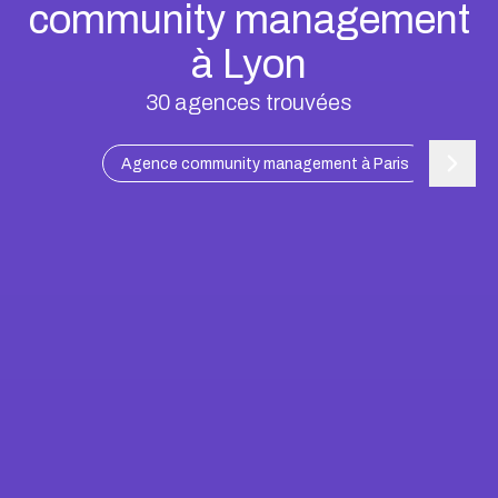
community management
à Lyon
30
agences trouvées
Agence community management à Paris
Agence