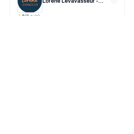
Lorène Levavasseur -
Webdesigner - UX/UI
0
(
0
avis)
designer
Strasbourg
Design
UX/UI
Agence IT BE THE BEE
Strasbourg - Design -
0
(
0
avis)
Dévelopement -
Maintenance site web
Strasbourg
Design
IT
UX/UI