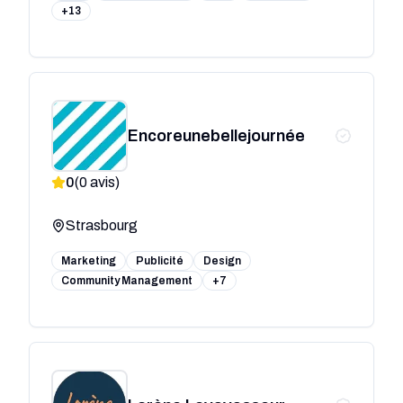
+13
Encoreunebellejournée
0
(
0
avis)
Strasbourg
Marketing
Publicité
Design
Community Management
+7