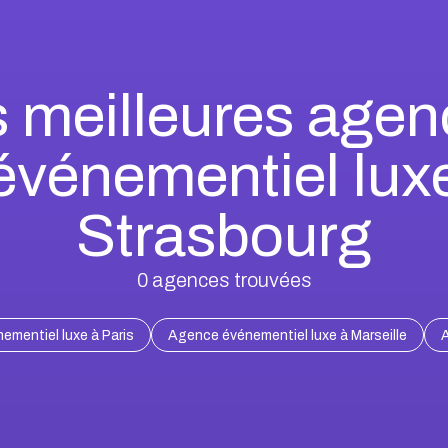
 meilleures age
événementiel lux
Strasbourg
0
agences trouvées
mentiel luxe à Paris
Agence événementiel luxe à Marseille
A