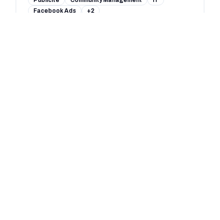
Publicité
Community Management
IT
Facebook Ads
+2
ASI Rennes
0
(
0
avis)
Rennes
IT
Intelligence artificielle
ASF Informatique