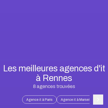
Les meilleures agences d'it
à Rennes
8
agences trouvées
Agence it à Paris
Agence it à Marseille
Agen