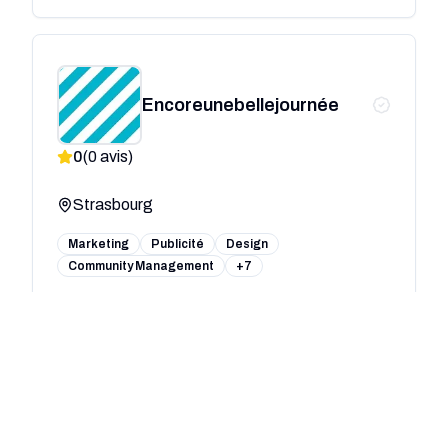
Encoreunebellejournée
0
(
0
avis)
Strasbourg
Marketing
Publicité
Design
Community Management
+7
BE INFLUENT - Agence de
Communication Digitale