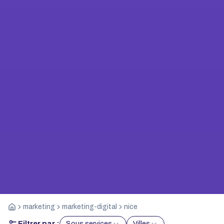
marketing
marketing-digital
nice
Filtrer par :
Sous services
Villes