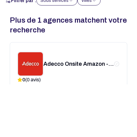
Filtrer par :
Sous services
Villes
Plus de
1
agences matchent votre
recherche
Adecco Onsite Amazon -
Briec
0
(
0
avis)
Brest
Publicité
Amazon