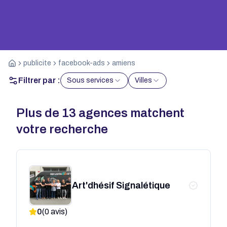
publicite
facebook-ads
amiens
Filtrer par :
Sous services
Villes
Plus de
13
agences matchent
votre recherche
Art'dhésif Signalétique
0
(
0
avis)