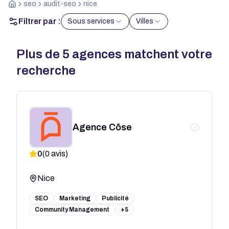
seo
audit-seo
nice
Filtrer par :
Sous services
Villes
Plus de
5
agences matchent votre
recherche
Agence Cōse
0
(
0
avis)
Nice
SEO
Marketing
Publicité
Community Management
+5