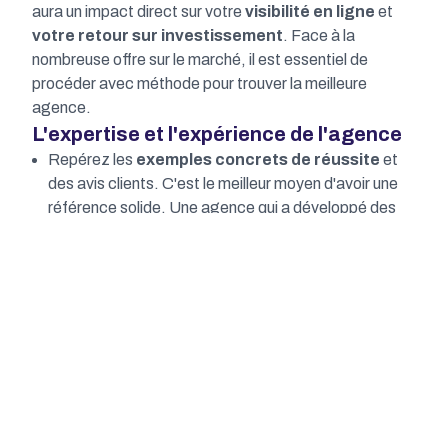
aura un impact direct sur votre
visibilité en ligne
et
votre retour sur investissement
. Face à la
nombreuse offre sur le marché, il est essentiel de
procéder avec méthode pour trouver la meilleure
agence.
L'expertise et l'expérience de l'agence
Repérez les
exemples concrets de réussite
et
des avis clients. C'est le meilleur moyen d'avoir une
référence solide. Une agence qui a développé des
solutions innovantes et a rendu des clients satisfaits
est un excellent signe.
Connaissance des algorithmes : Assurez-vous que
l'agence est à jour sur les dernières
évolutions des
algorithmes de Google
et des autres moteurs de
recherche. L'optimisation constante est la clé.
L'agence doit être capable d'optimiser votre
présence sur les search engine pour une meilleure
génération de trafic
.
Équipe d'experts : Renseignez-vous sur l'équipe.