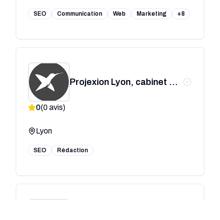
SEO
Communication
Web
Marketing
+8
Projexion Lyon, cabinet de
conseil spécialisé en
0
(
0
avis)
organisation et
accompagnement des
Lyon
entreprises dans leurs
transformations
SEO
Rédaction
The Words - Agence de