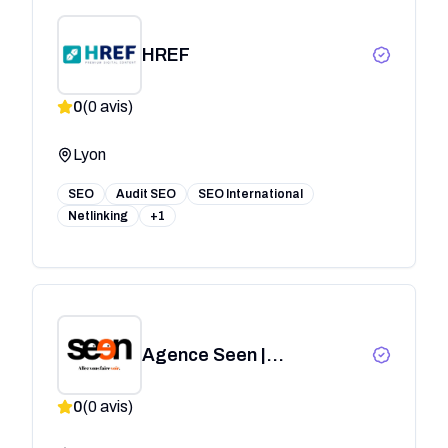
HREF
0
(
0
avis)
Lyon
SEO
Audit SEO
SEO International
Netlinking
+1
Agence Seen |
Communication &
0
(
0
avis)
Stratégie de Marque à
Lyon