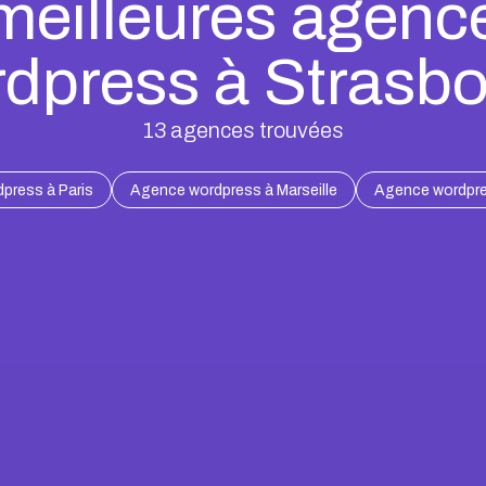
meilleures agenc
dpress à Strasb
13
agences trouvées
press à Paris
Agence wordpress à Marseille
Agence wordpre