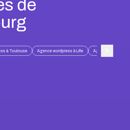
es de
ourg
ss à Toulouse
Agence wordpress à Lille
Agence wordpress 