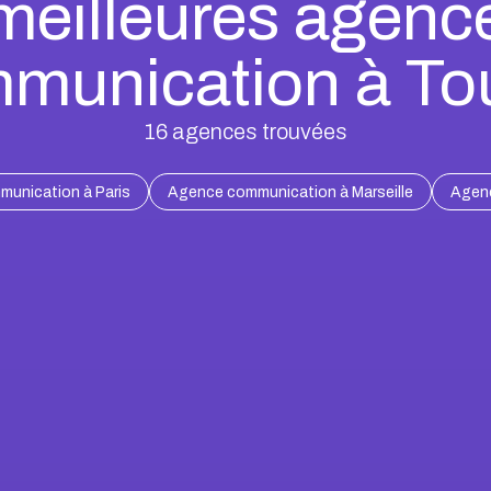
meilleures agenc
munication à To
16
agences trouvées
unication à Paris
Agence communication à Marseille
Agenc