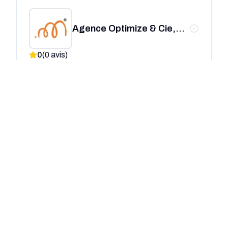
Agence Optimize & Cie,
conseil en stratégie de
0
(
0
avis)
communication et
formations réseaux
Bordeaux
sociaux
SEO
Communication
Marketing
Publicité
+12
Agence THRIVE
0
(
0
avis)