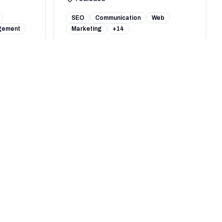
SEO
Communication
Web
gement
Marketing
+14
Voir le profil complet
Ecomtime Agency
0
(
0
avis)