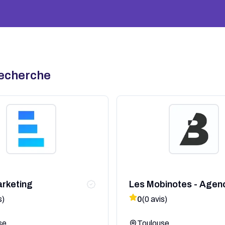
recherche
rketing
Les Mobinotes - Agen
communication
s)
0
(
0
avis)
se
Toulouse