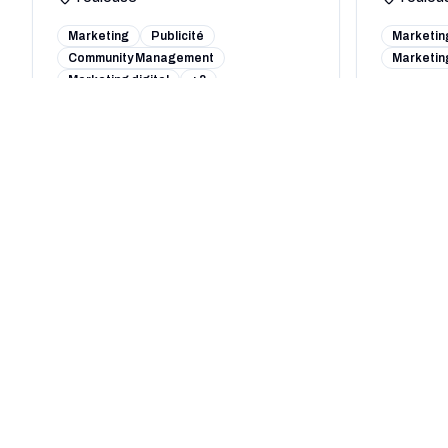
Marketing
Publicité
Marketin
Community Management
Marketing
Marketing digital
+3
Voir le profil complet
Voir le pro
Kardinal T
AGENC
0
(
0
avis)
0
(
0
avi