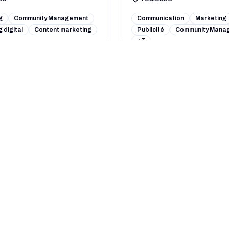
g
Community Management
Communication
Marketing
 digital
Content marketing
Publicité
Community Mana
+7
fil complet
Voir le profil complet
E LEAD
KWALT DIGITAL
s)
0
(
0
avis)