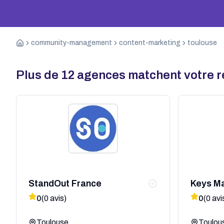
community-management
content-marketing
toulouse
Plus de
12
agences matchent votre 
StandOut France
Keys Ma
0
(
0
avis)
0
(
0
avi
Toulouse
Toulou