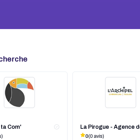
echerche
 ta Com'
La Pirogue - Agence d
communication
s)
0
(
0
avis)