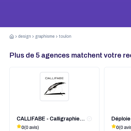
design
graphisme
toulon
Plus de
5
agences matchent votre r
CALLIFABE - Calligraphie
Déploie
Ecriture & Création
0
(
0
avis)
0
(
0
avi