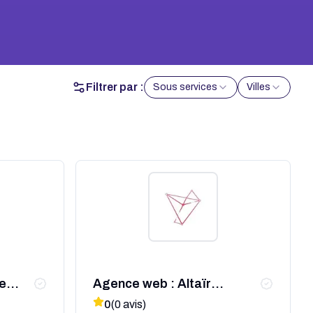
Filtrer par :
Sous services
Villes
e
Agence web : Altaïr
communication !
0
(
0
avis)