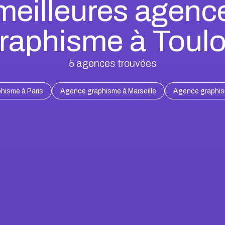
meilleures agenc
raphisme à Toul
5
agences trouvées
hisme à Paris
Agence graphisme à Marseille
Agence graphis