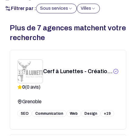
Filtrer par :
Sous services
Villes
Plus de
7
agences matchent votre
recherche
Cerf à Lunettes - Création
Site Web Grenoble
0
(
0
avis)
Grenoble
SEO
Communication
Web
Design
+19