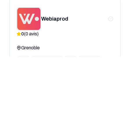
Webiaprod
0
(
0
avis)
Grenoble
SEO
Communication
Web
Marketing
+20
Orange Business Services
direction EOLAS
0
(
0
avis)