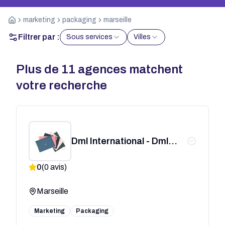
marketing
packaging
marseille
Filtrer par :
Sous services
Villes
Plus de
11
agences matchent
votre recherche
Dml International - Dml
Packaging
0
(
0
avis)
Marseille
Marketing
Packaging