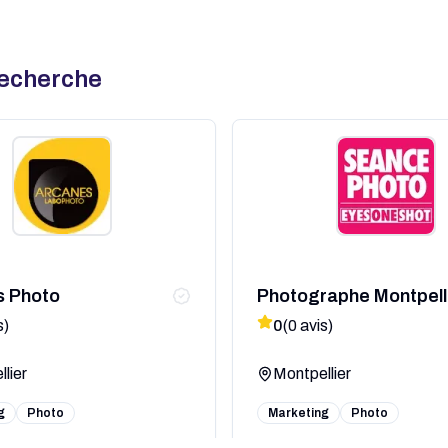
recherche
s Photo
Photographe Montpelli
Eyes One Shot
s)
0
(
0
avis)
lier
Montpellier
g
Photo
Marketing
Photo