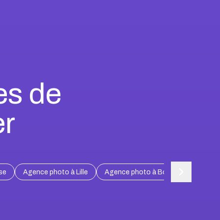
es de
er
se
Agence photo à Lille
Agence photo à Bordeaux
Agen