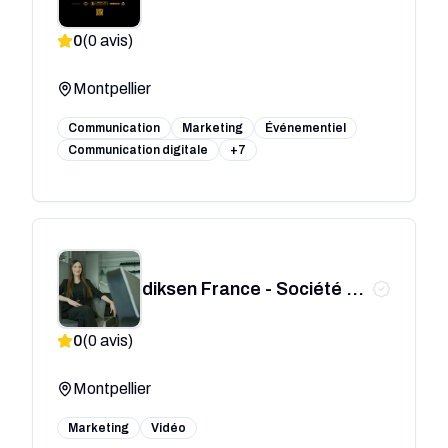
0
(
0
avis)
Montpellier
Communication
Marketing
Événementiel
Communication digitale
+7
diksen France - Société de
production audiovisuelle à
0
(
0
avis)
Montpellier
Montpellier
Marketing
Vidéo