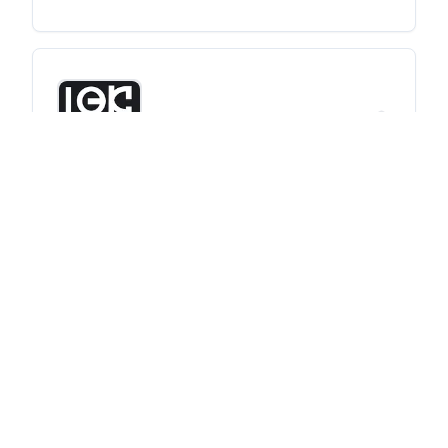
Ocke Studio
0
(
0
avis)
Montpellier
Marketing
Design
Vidéo
Motion Design
23 productions réalisation
vidéo Montpellier