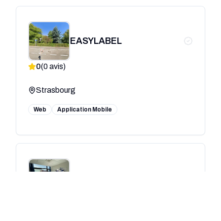
EASYLABEL
0
(
0
avis)
Strasbourg
Web
Application Mobile
Hiboou Digital
0
(
0
avis)