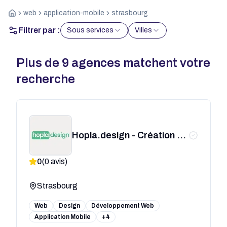
web
application-mobile
strasbourg
Filtrer par :
Sous services
Villes
Plus de
9
agences matchent votre
recherche
Hopla.design - Création de
site internet
0
(
0
avis)
Strasbourg
Web
Design
Développement Web
Application Mobile
+4