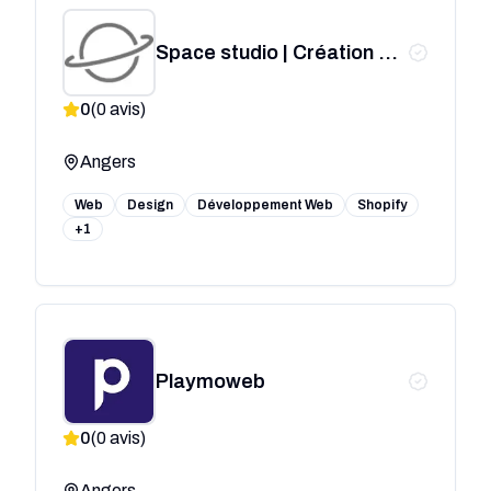
Space studio | Création de
site internet Angers
0
(
0
avis)
Angers
Web
Design
Développement Web
Shopify
+1
Playmoweb
0
(
0
avis)
Angers