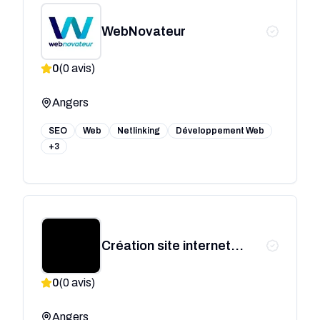
WebNovateur
0
(
0
avis)
Angers
SEO
Web
Netlinking
Développement Web
+3
Création site internet​
Angers - CraftWeb
0
(
0
avis)
Angers