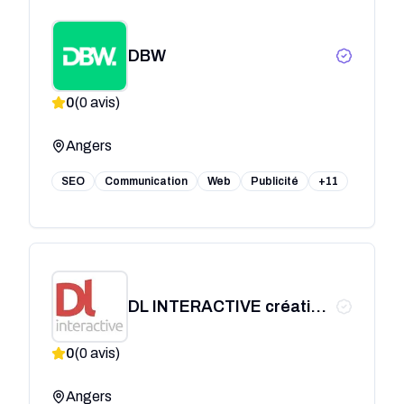
DBW
0
(
0
avis)
Angers
SEO
Communication
Web
Publicité
+11
DL INTERACTIVE création
sites webmarketing
0
(
0
avis)
Angers
Angers