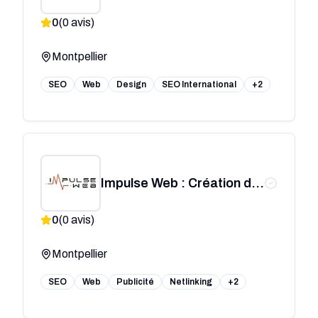
Montpellier
0
(
0
avis)
Montpellier
SEO
Web
Design
SEO International
+2
Impulse Web : Création de
site internet Montpellier &
0
(
0
avis)
Référencement - Agence
Web
Montpellier
SEO
Web
Publicité
Netlinking
+2