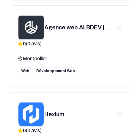
Agence web ALBDEV |
Création de sites internet
0
(
0
avis)
à Montpellier
Montpellier
Web
Développement Web
Hexium
0
(
0
avis)