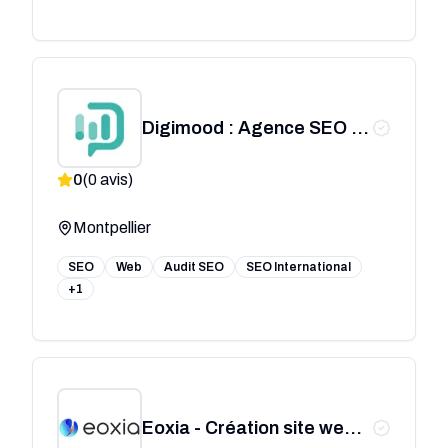
Digimood : Agence SEO /
SEA à Montpellier
0
(
0
avis)
Montpellier
SEO
Web
Audit SEO
SEO International
+1
Eoxia - Création site web