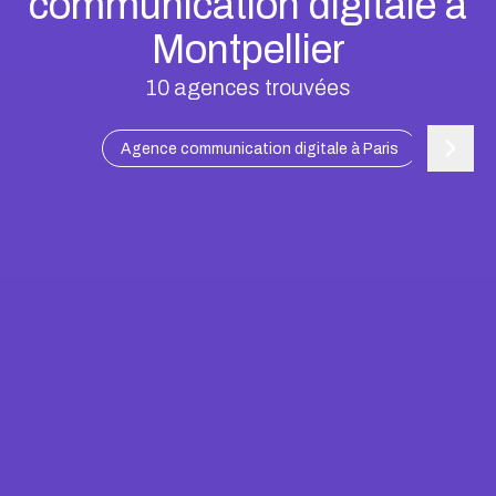
communication digitale à
Montpellier
10
agences trouvées
Agence communication digitale à Paris
Agence c