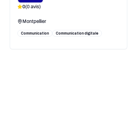
0
(
0
avis)
responsable, spécialisée
RSE & ESS
Montpellier
Communication
Communication digitale
Vu du Web
0
(
0
avis)
Montpellier
SEO
Communication
Web
Marketing
+8