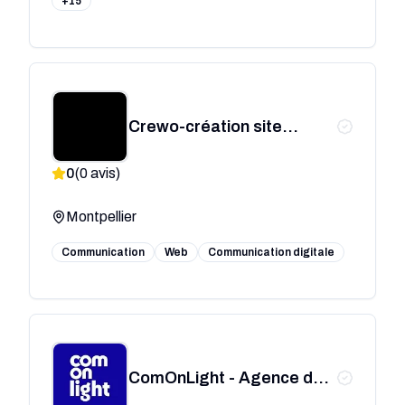
+15
Crewo-création site
internet Montpellier
0
(
0
avis)
Montpellier
Communication
Web
Communication digitale
ComOnLight - Agence de
communication