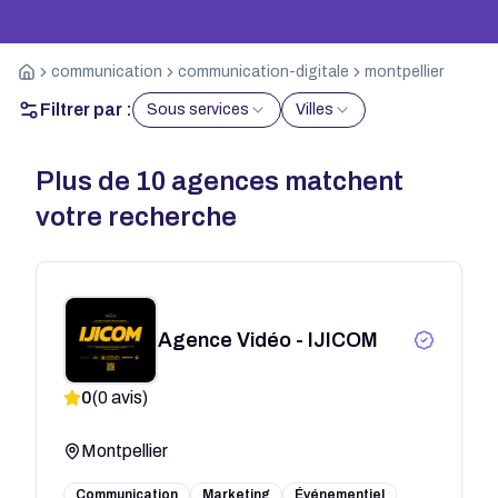
communication
communication-digitale
montpellier
Filtrer par :
Sous services
Villes
Plus de
10
agences matchent
votre recherche
Agence Vidéo - IJICOM
0
(
0
avis)
Montpellier
Communication
Marketing
Événementiel