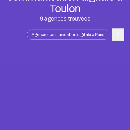
Toulon
6
agences trouvées
Agence communication digitale à Paris
Agence c