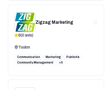
Zigzag Marketing
0
(
0
avis)
Toulon
Communication
Marketing
Publicité
Community Management
+5
Agence web : Altaïr
communication !
0
(
0
avis)