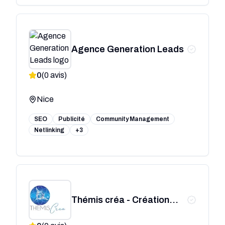
Agence Generation Leads
0
(
0
avis)
Nice
SEO
Publicité
Community Management
Netlinking
+3
Thémis créa - Création
site internet Nice