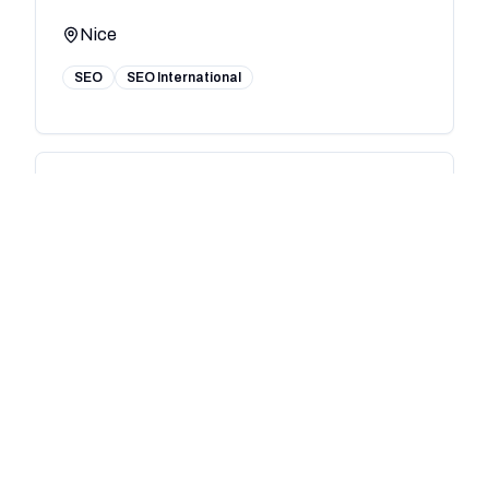
Nice
SEO
SEO International
Bonjour Digital
0
(
0
avis)
Nice
SEO
Community Management
Audit SEO
Content marketing