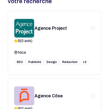
votre recherche
Agence Project
0
(
0
avis)
Nice
SEO
Publicité
Design
Rédaction
+2
Agence Cōse
0
(
0
avis)