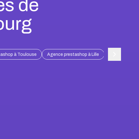
es de
ourg
tashop à Toulouse
Agence prestashop à Lille
Agence presta