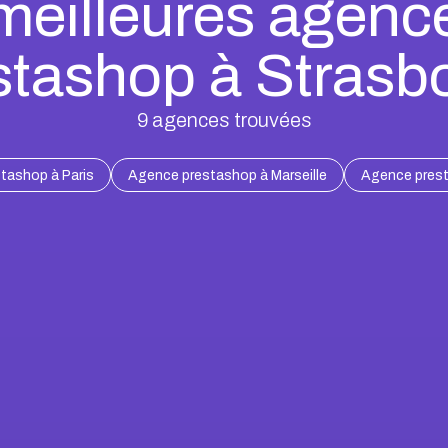
meilleures agenc
stashop à Strasb
9
agences trouvées
tashop à Paris
Agence prestashop à Marseille
Agence pres