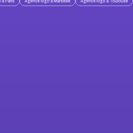
 à Paris
Agence logo à Marseille
Agence logo à Toulouse